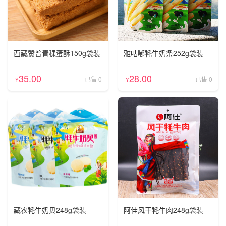
西藏赞普青稞蛋酥150g袋装
雅咕嘟牦牛奶条252g袋装
35.00
28.00
已售 0
已售 0
¥
¥
藏农牦牛奶贝248g袋装
阿佳风干牦牛肉248g袋装