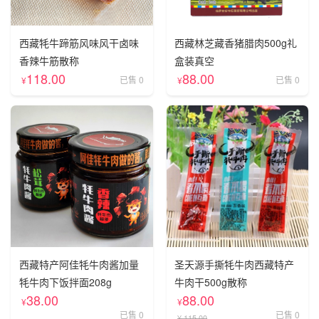
西藏牦牛蹄筋风味风干卤味
西藏林芝藏香猪腊肉500g礼
香辣牛筋散称
盒装真空
118.00
88.00
已售 0
已售 0
¥
¥
西藏特产阿佳牦牛肉酱加量
圣天源手撕牦牛肉西藏特产
牦牛肉下饭拌面208g
牛肉干500g散称
38.00
88.00
¥
¥
已售 0
已售 0
¥ 115.00