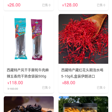
26.00
128.00
已售 0
已售 0
¥
¥
西藏特产风干手撕牦牛肉麻
西藏特产藏红花头期泡水喝
辣五香肉干熟食袋装500g
5-10g礼盒装伊朗进口
118.00
88.00
¥
¥
已售 0
已售 0
¥ 160.00