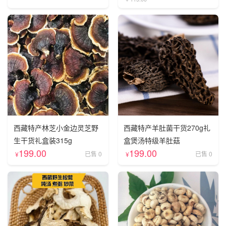
西藏特产林芝小金边灵芝野
西藏特产羊肚菌干货270g礼
生干货礼盒装315g
盒煲汤特级羊肚菇
199.00
199.00
已售 0
已售 0
¥
¥