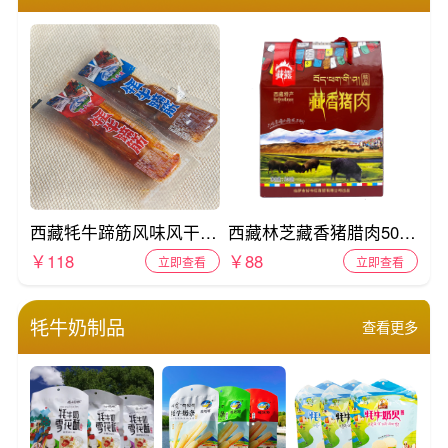
西藏牦牛蹄筋风味风干卤味香辣牛筋散称
西藏林芝藏香猪腊肉500g礼盒装真空
￥118
￥88
立即查看
立即查看
牦牛奶制品
查看更多