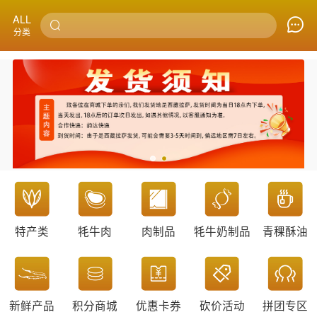
ALL
分类
特产类
牦牛肉
肉制品
牦牛奶制品
青稞酥油
新鲜产品
积分商城
优惠卡券
砍价活动
拼团专区