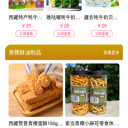
西藏特产牦牛奶雪花酥袋装168克西妈啦
雅咕嘟牦牛奶条252g袋装
藏农牦牛奶贝248g袋装
￥25
￥28
￥26
立即查看
立即查看
立即查看
青稞酥油制品
查看更多
西藏赞普青稞蛋酥150g袋装
索当青稞小麻花零食休闲268g罐装