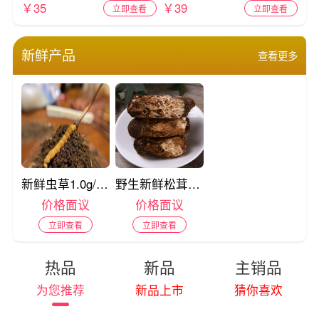
￥35
￥39
立即查看
立即查看
新鲜产品
查看更多
新鲜虫草1.0g/根冬虫夏草5根起售4-5月开售（仅供展示用）
野生新鲜松茸西藏特产1公斤起售6-7月售卖（仅供展示用）
价格面议
价格面议
立即查看
立即查看
热品
新品
主销品
为您推荐
新品上市
猜你喜欢