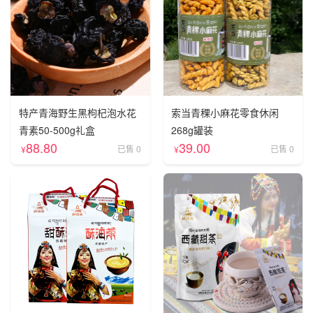
特产青海野生黑枸杞泡水花
索当青稞小麻花零食休闲
青素50-500g礼盒
268g罐装
88.80
39.00
已售 0
已售 0
¥
¥