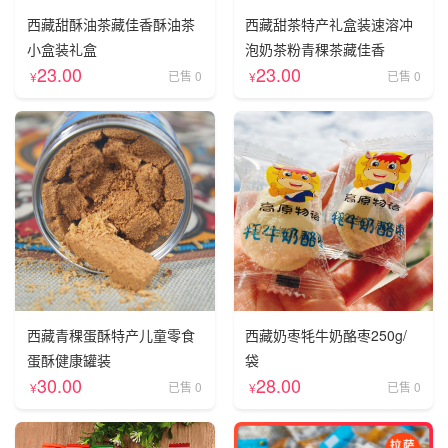
西藏甜酥油茶藏佳香酥油茶
西藏甜茶特产礼盒装速溶冲
小盒装礼盒
泡奶茶粉青稞茶藏佳香
23.00
23.00
已售 0
已售 0
¥
¥
西藏青稞蛋酥特产儿童零食
西藏奶枣牦牛奶酪枣250g/
蛋酥健康罐装
袋
30.00
28.00
已售 0
已售 0
¥
¥