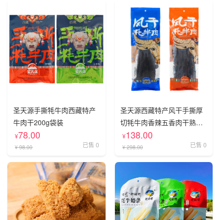
圣天源手撕牦牛肉西藏特产
圣天源西藏特产风干手撕厚
牛肉干200g袋装
切牦牛肉香辣五香肉干熟食
78.00
138.00
袋装500g
¥
¥
已售 0
已售 0
¥ 98.00
¥ 298.00