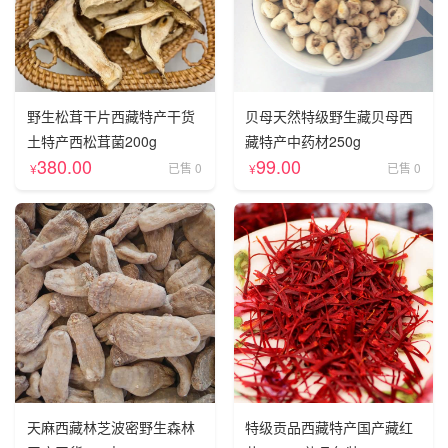
野生松茸干片西藏特产干货
贝母天然特级野生藏贝母西
土特产西松茸菌200g
藏特产中药材250g
380.00
99.00
已售 0
已售 0
¥
¥
天麻西藏林芝波密野生森林
特级贡品西藏特产国产藏红