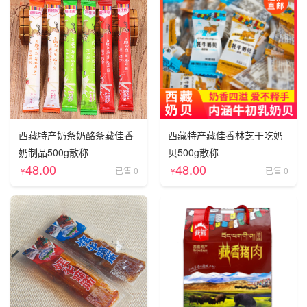
西藏特产奶条奶酪条藏佳香
西藏特产藏佳香林芝干吃奶
奶制品500g散称
贝500g散称
48.00
48.00
已售 0
已售 0
¥
¥