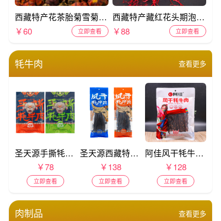
西藏特产花茶胎菊雪菊四季清火茶100g罐装
西藏特产藏红花头期泡水喝5-10g礼盒装伊朗进口
￥60
￥88
立即查看
立即查看
牦牛肉
查看更多
圣天源手撕牦牛肉西藏特产牛肉干200g袋装
圣天源西藏特产风干手撕厚切牦牛肉香辣五香肉干熟食袋装500g
阿佳风干牦牛肉248g袋装
￥78
￥138
￥128
立即查看
立即查看
立即查看
肉制品
查看更多